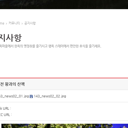
me
커뮤니티
공지사항
지사항
옥마을에서 한옥의 옛정취를 즐기시고 행옥 스테이에서 편안한 휴식을 즐기세요.
전 왕과의 산책
43_news02_01.jpg
143_news02_02.jpg
k URL :
C URL :