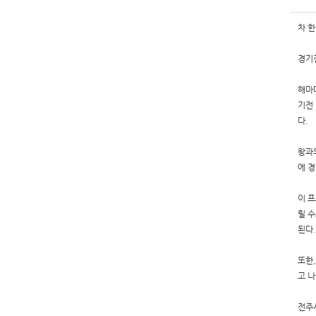
차 한
경기
해마
기전
다.
왕과
에 
이 
릴 
된다.
또한
고 
전주