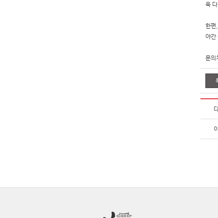
욱 
한편
야간
문의처
다
이